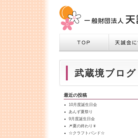
TOP
天誠会につい
武蔵境ブログ
最近の投稿
10月度誕生日会
あんず夏祭り
9月度誕生日会
🎆夏の終わり🎇
☆クラフトバンド☆