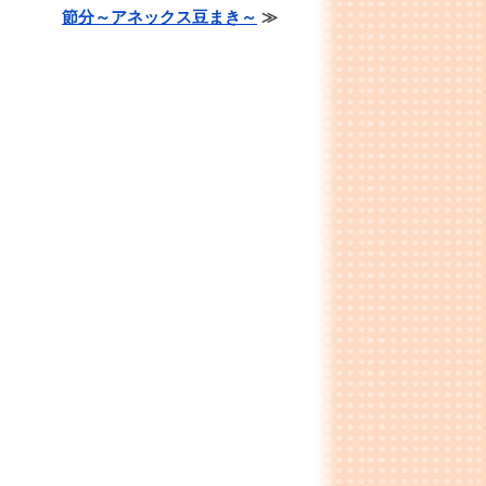
節分～アネックス豆まき～
≫