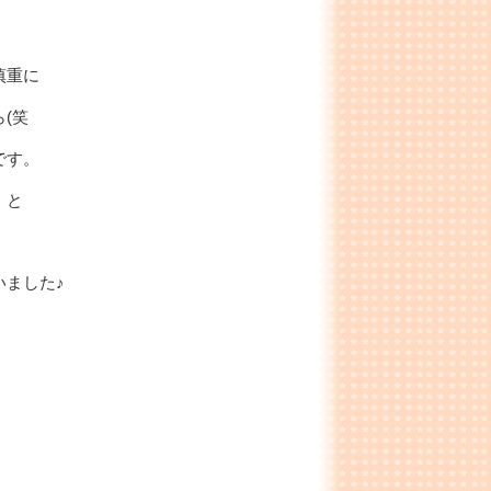
慎重に
(笑
です。
」と
ました♪