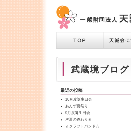
TOP
天誠会につい
武蔵境ブログ
最近の投稿
10月度誕生日会
あんず夏祭り
9月度誕生日会
🎆夏の終わり🎇
☆クラフトバンド☆